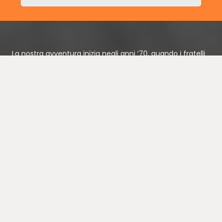
La nostra avventura inizia negli anni ’70, quando i fratelli
Stampone, dopo aver maturato una buona esperienza
nel campo della meccanica, decidono di dar vita ad una
azienda propria: la CUS MECCANICA Snc, dedita alla
produzione di cilindri oleodinamici telescopici e doppio
effetto.
Processo produttivo
Il nostro staff specializzato è disponibile ad offrire una
consulenza preventiva sulla fattibilità del progetto e sui