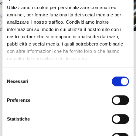
Utilizziamo i cookie per personalizzare contenuti ed
annunci, per fornire funzionalità dei social media e per
analizzare il nostro traffico. Condividiamo inoltre
informazioni sul modo in cui utilizza il nostro sito con i
nostri partner che si occupano di analisi dei dati web,
pubblicità e social media, i quali potrebbero combinarle
04. CONTROLLO
con altre informazioni che ha fornito loro o che hanno
raccolto dal suo utilizzo dei loro servizi.
Tutte le fasi della produzione sono controllate ed il
Selezione
loro avanzamento è monitorato tramite “cartellini
Necessari
del
di produzione” compilati da ogni operatore al
consenso
termine di ogni lavorazione.
Preferenze
Ogni cilindro è marcato con il codice prodotto ed il
numero commessa identificativo, al fine di avere
Statistiche
una totale rintracciabilità.