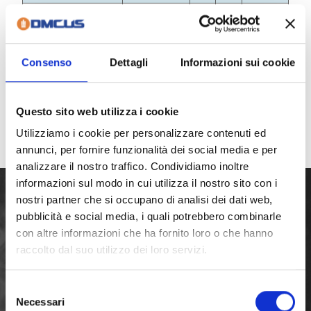
Consenso
Dettagli
Informazioni sui cookie
Questo sito web utilizza i cookie
Utilizziamo i cookie per personalizzare contenuti ed
annunci, per fornire funzionalità dei social media e per
analizzare il nostro traffico. Condividiamo inoltre
informazioni sul modo in cui utilizza il nostro sito con i
nostri partner che si occupano di analisi dei dati web,
pubblicità e social media, i quali potrebbero combinarle
con altre informazioni che ha fornito loro o che hanno
La nostra avventura inizia negli anni ’70, quando i fratelli
raccolto dal suo utilizzo dei loro servizi.
Stampone, dopo aver maturato una buona esperienza
nel campo della meccanica, decidono di dar vita ad una
Selezione
azienda propria: la CUS MECCANICA Snc, dedita alla
Necessari
del