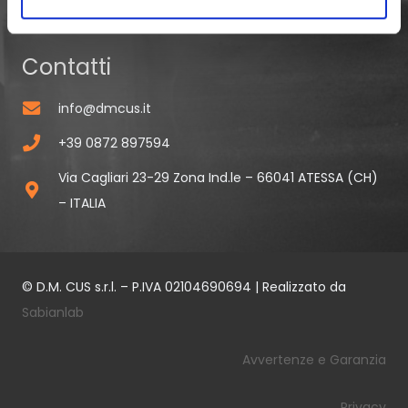
Contatti
info@dmcus.it
+39 0872 897594
Via Cagliari 23-29 Zona Ind.le – 66041 ATESSA (CH)
– ITALIA
© D.M. CUS s.r.l. – P.IVA 02104690694 | Realizzato da
Sabianlab
Avvertenze e Garanzia
Privacy