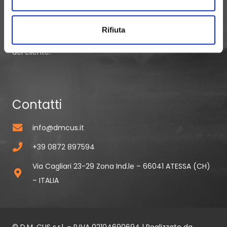
materiali da utilizzare in base alle applicazioni operative
ed all’ambiente di utilizzo. Lavoriamo principalmente “su
Rifiuta
disegno”, elaborando progetti personalizzati a richiesta
del cliente.
Contatti
info@dmcus.it
+39 0872 897594
Via Cagliari 23-29 Zona Ind.le – 66041 ATESSA (CH)
– ITALIA
© D.M. CUS s.r.l. – P.IVA 02104690694 | Realizzato da