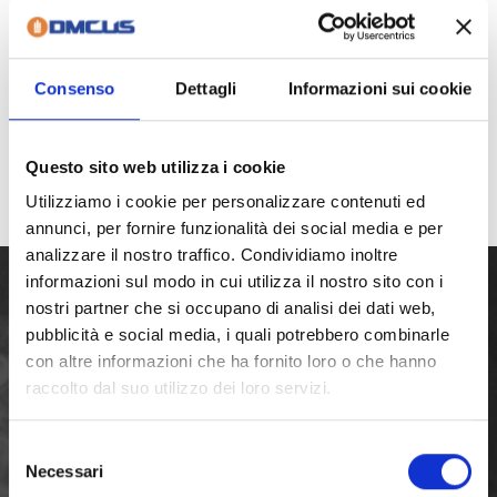
Consenso
Dettagli
Informazioni sui cookie
Questo sito web utilizza i cookie
Utilizziamo i cookie per personalizzare contenuti ed
annunci, per fornire funzionalità dei social media e per
analizzare il nostro traffico. Condividiamo inoltre
informazioni sul modo in cui utilizza il nostro sito con i
nostri partner che si occupano di analisi dei dati web,
pubblicità e social media, i quali potrebbero combinarle
La nostra avventura inizia negli anni ’70, quando i fratelli
con altre informazioni che ha fornito loro o che hanno
raccolto dal suo utilizzo dei loro servizi.
Stampone, dopo aver maturato una buona esperienza
nel campo della meccanica, decidono di dar vita ad una
Selezione
azienda propria: la CUS MECCANICA Snc, dedita alla
Necessari
del
produzione di cilindri oleodinamici telescopici e doppio